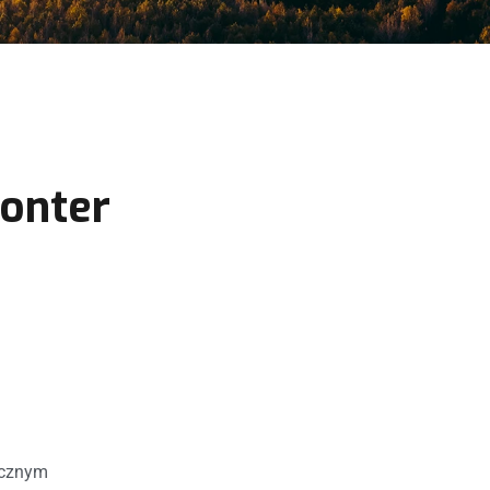
Monter
icznym