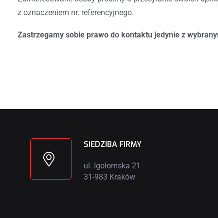
z oznaczeniem nr. referencyjnego.
Zastrzegamy sobie prawo do kontaktu jedynie z wybran
SIEDZIBA FIRMY
ul. Igołomska 21
31-983 Kraków