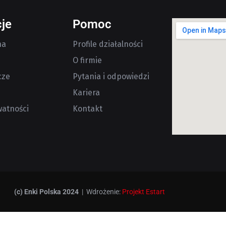
je
Pomoc
na
Profile działalności
O firmie
cze
Pytania i odpowiedzi
Kariera
watności
Kontakt
(c) Enki Polska 2024
| Wdrożenie:
Projekt Estart