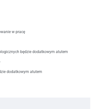
owanie w pracę
i
ologicznych będzie dodatkowym atutem
e
ędzie dodatkowym atutem