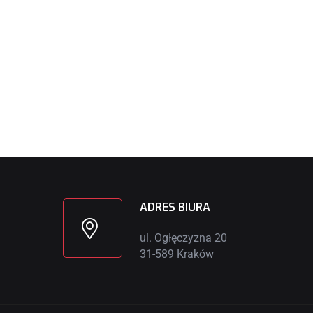
ADRES BIURA
ul. Ogłęczyzna 20
31-589 Kraków