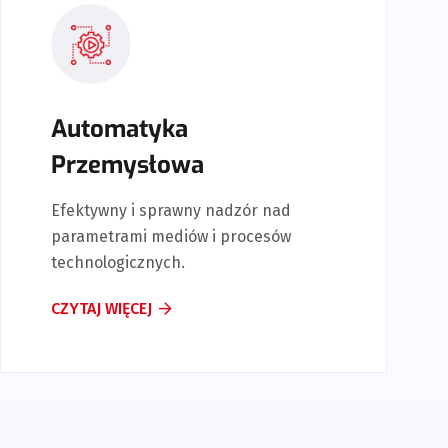
tomatyka
Utrzym
zemysłowa
Produ
ywny i sprawny nadzór nad
Stabilna 
metrami mediów i procesów
stosowany
ologicznych.
oraz wiedz
J WIĘCEJ
CZYTAJ WI