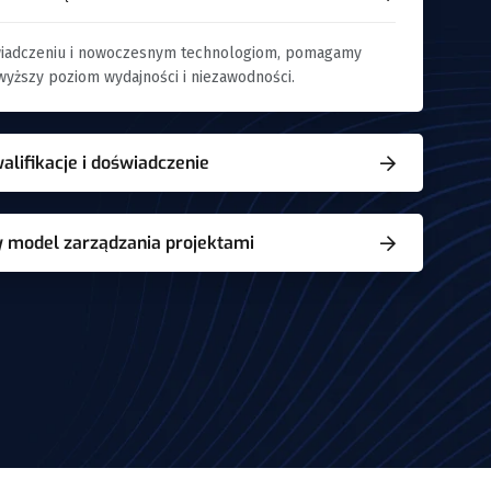
wiadczeniu i nowoczesnym technologiom, pomagamy
yższy poziom wydajności i niezawodności.
lifikacje i doświadczenie
 model zarządzania projektami