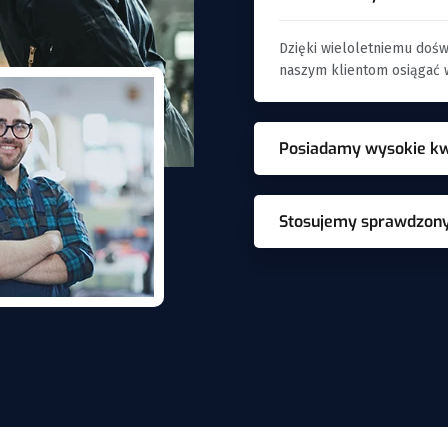
Dzięki wieloletniemu doś
naszym klientom osiągać w
Posiadamy wysokie kwa
Stosujemy sprawdzony