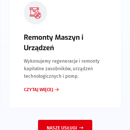
Remonty Maszyn i
Au
Urządzeń
Pr
ykonujemy regeneracje i remonty
Efekt
apitalne zasobników, urządzeń
para
echnologicznych i pomp.
techn
ZYTAJ WIĘCEJ
CZYTA
NASZE USŁUGI