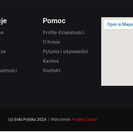
je
Pomoc
na
Profile działalności
O firmie
cze
Pytania i odpowiedzi
Kariera
watności
Kontakt
(c) Enki Polska 2024
| Wdrożenie:
Projekt Estart