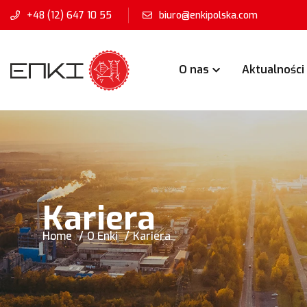
+48 (12) 647 10 55
biuro@enkipolska.com
O nas
Aktualności
Kariera
Home
O Enki
Kariera