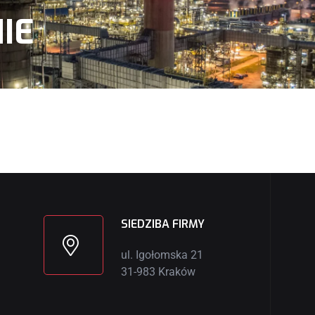
IE
SIEDZIBA FIRMY
ul. Igołomska 21
31-983 Kraków