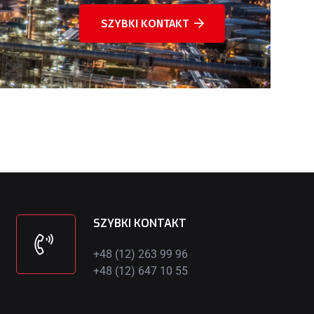
SZYBKI KONTAKT
SZYBKI KONTAKT
+48 (12) 263 99 96
+48 (12) 647 10 55