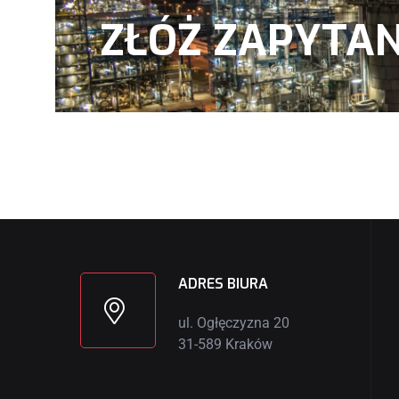
ZŁÓŻ ZAPYTAN
ADRES BIURA
ul. Ogłęczyzna 20
31-589 Kraków